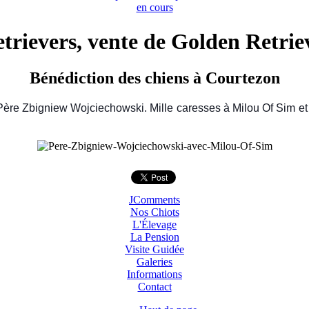
en cours
rievers, vente de Golden Retriev
Bénédiction des chiens à Courtezon
e Père Zbigniew Wojciechowski. Mille caresses à Milou Of Sim 
JComments
Nos Chiots
L'Élevage
La Pension
Visite Guidée
Galeries
Informations
Contact