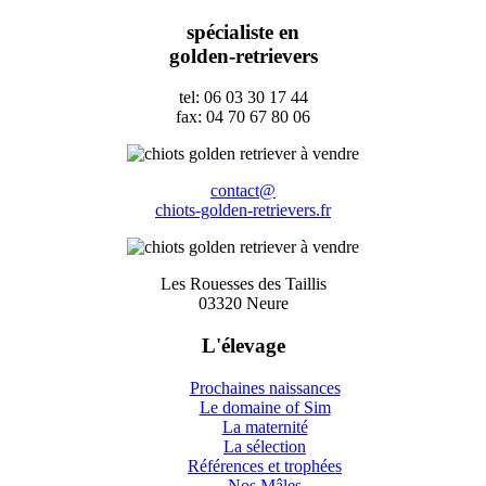
spécialiste en
golden-retrievers
tel: 06 03 30 17 44
fax: 04 70 67 80 06
contact@
chiots-golden-retrievers.fr
Les Rouesses des Taillis
03320 Neure
L'élevage
Prochaines naissances
Le domaine of Sim
La maternité
La sélection
Références et trophées
Nos Mâles