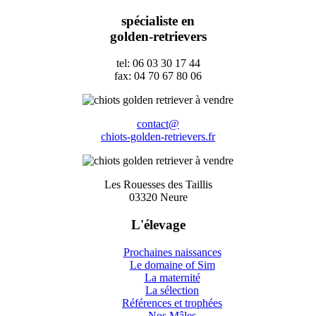
spécialiste en
golden-retrievers
tel: 06 03 30 17 44
fax: 04 70 67 80 06
contact@
chiots-golden-retrievers.fr
Les Rouesses des Taillis
03320 Neure
L'élevage
Prochaines naissances
Le domaine of Sim
La maternité
La sélection
Références et trophées
Nos Mâles