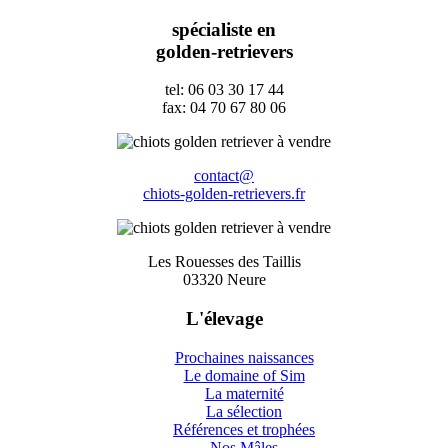
spécialiste en
golden-retrievers
tel: 06 03 30 17 44
fax: 04 70 67 80 06
contact@
chiots-golden-retrievers.fr
Les Rouesses des Taillis
03320 Neure
L'élevage
Prochaines naissances
Le domaine of Sim
La maternité
La sélection
Références et trophées
Nos Mâles