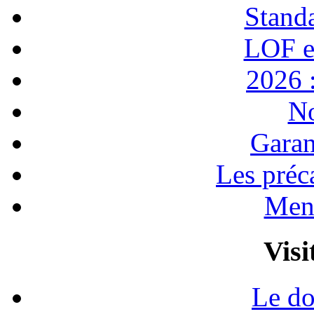
Stand
LOF e
2026 :
No
Garan
Les préc
Ment
Visi
Le do