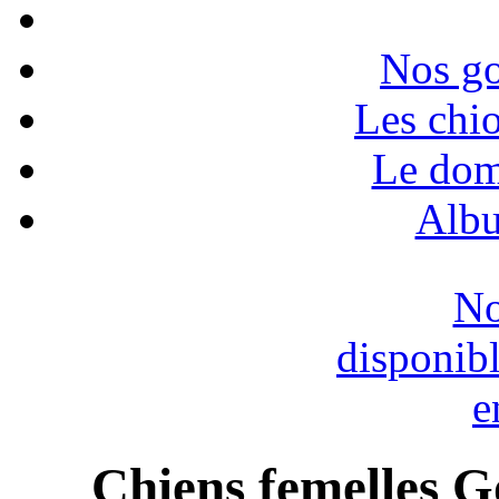
Nos go
Les chio
Le dom
Albu
No
disponib
e
Chiens femelles G