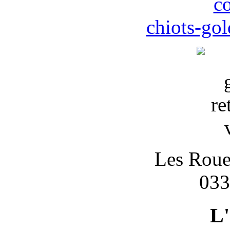
c
chiots-gol
Les Roues
033
L'