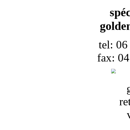
spéc
golden
tel: 0
fax: 0