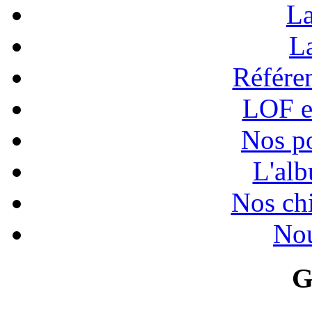
La
La
Référen
LOF e
Nos po
L'alb
Nos chi
Nou
G