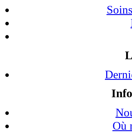
Soins
L
Derni
Inf
Nou
Où 