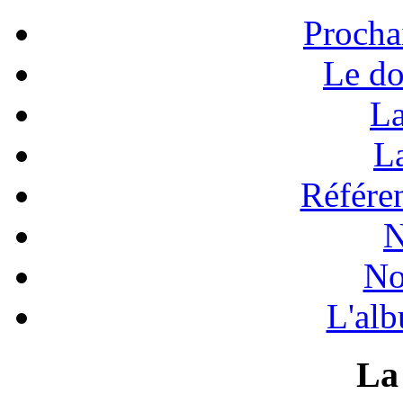
Procha
Le do
La
La
Référen
N
No
L'alb
La