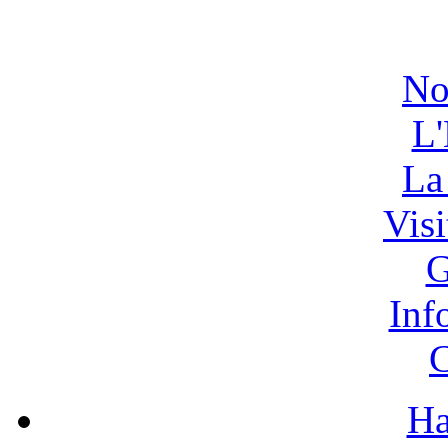
No
L'
La
Vis
G
Inf
C
Ha