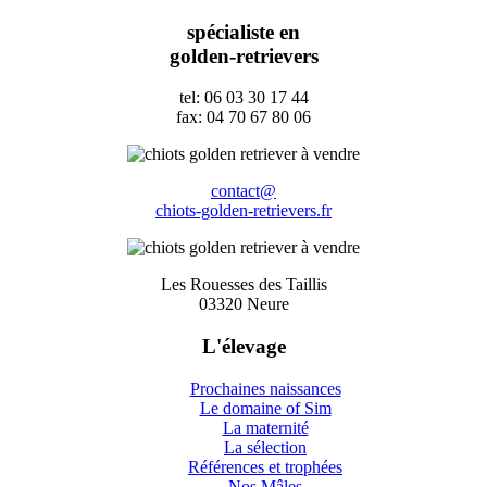
spécialiste en
golden-retrievers
tel: 06 03 30 17 44
fax: 04 70 67 80 06
contact@
chiots-golden-retrievers.fr
Les Rouesses des Taillis
03320 Neure
L'élevage
Prochaines naissances
Le domaine of Sim
La maternité
La sélection
Références et trophées
Nos Mâles