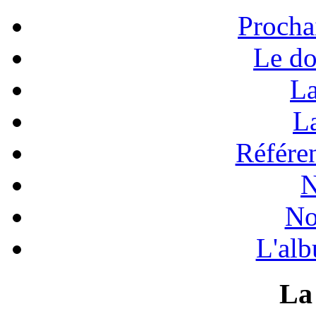
Procha
Le do
La
La
Référen
N
No
L'alb
La