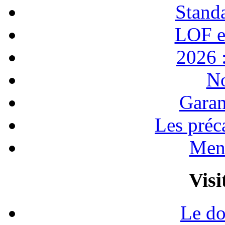
Stand
LOF e
2026 :
No
Garan
Les préc
Ment
Visi
Le do