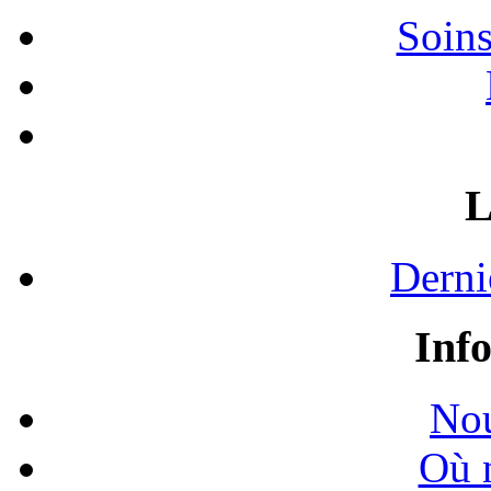
Soins
L
Derni
Inf
Nou
Où 