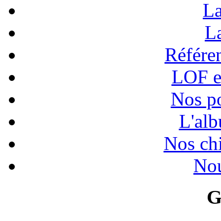
La
La
Référen
LOF e
Nos po
L'alb
Nos chi
Nou
G