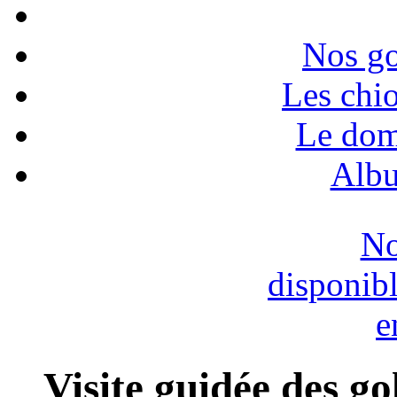
Nos go
Les chio
Le dom
Albu
No
disponib
e
Visite guidée des go