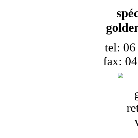
spéc
golden
tel: 0
fax: 0