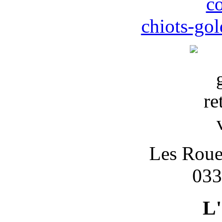
c
chiots-gol
Les Roues
033
L'