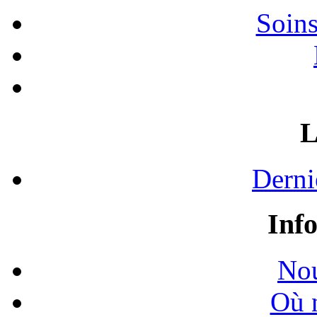
Soins
L
Derni
Inf
Nou
Où 