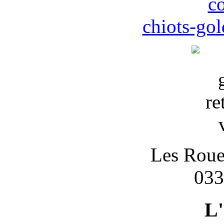
c
chiots-gol
Les Roues
033
L'