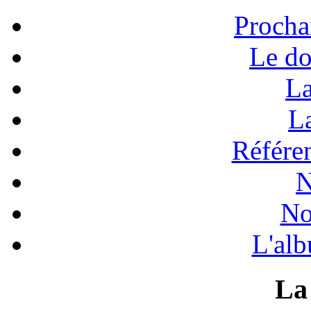
Procha
Le do
La
La
Référen
N
No
L'alb
La