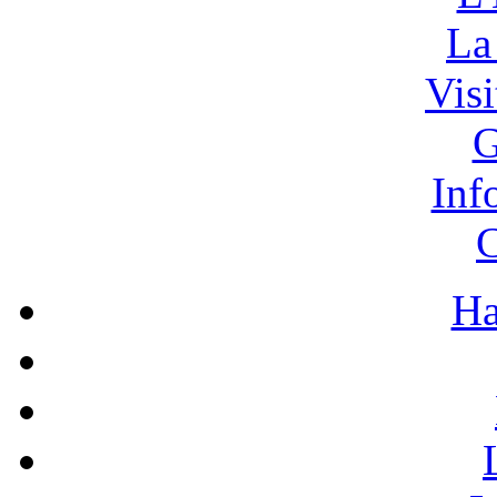
La
Vis
G
Inf
C
Ha