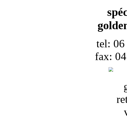
spéc
golden
tel: 0
fax: 0