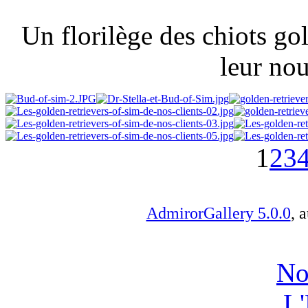
Un florilège des chiots gol
leur nou
1
2
3
AdmirorGallery 5.0.0
, 
No
L'