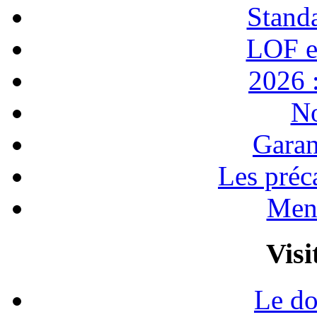
Stand
LOF e
2026 :
No
Garan
Les préc
Ment
Visi
Le do