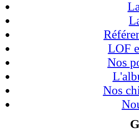
La
La
Référen
LOF e
Nos po
L'alb
Nos chi
Nou
G