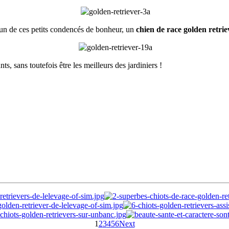
l'un de ces petits condencés de bonheur, un
chien de race golden retrie
nts, sans toutefois être les meilleurs des jardiniers !
1
2
3
4
5
6
Next