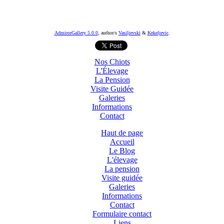
AdmirorGallery 5.0.0
, author/s
Vasiljevski
&
Kekeljevic
.
Nos Chiots
L'Élevage
La Pension
Visite Guidée
Galeries
Informations
Contact
Haut de page
Accueil
Le Blog
L'élevage
La pension
Visite guidée
Galeries
Informations
Contact
Formulaire contact
Liens