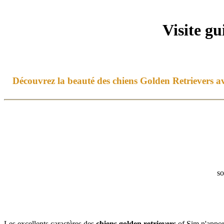
Visite gu
Découvrez la beauté des chiens Golden Retriever
s a
so
Les excellents caractères des
chiens
golden retrievers
of Sim n'apport