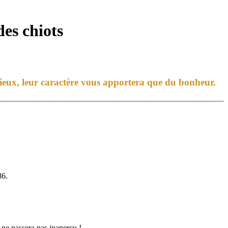
des chiots
ieux, leur caractè
r
e vous apportera que du bonheur.
86.
 ne passera pas inapercu !