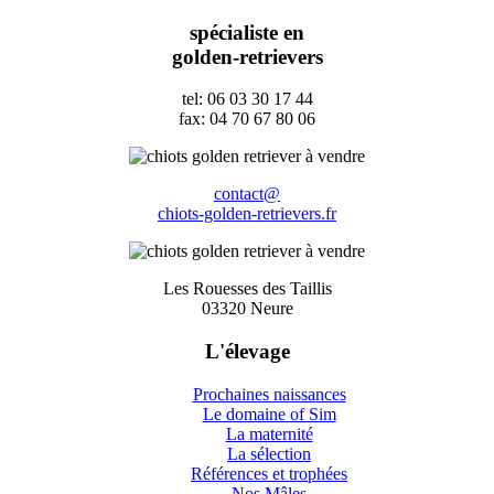
spécialiste en
golden-retrievers
tel: 06 03 30 17 44
fax: 04 70 67 80 06
contact@
chiots-golden-retrievers.fr
Les Rouesses des Taillis
03320 Neure
L'élevage
Prochaines naissances
Le domaine of Sim
La maternité
La sélection
Références et trophées
Nos Mâles