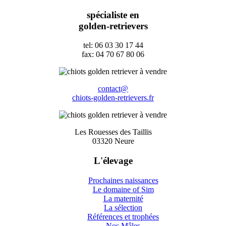
spécialiste en
golden-retrievers
tel: 06 03 30 17 44
fax: 04 70 67 80 06
contact@
chiots-golden-retrievers.fr
Les Rouesses des Taillis
03320 Neure
L'élevage
Prochaines naissances
Le domaine of Sim
La maternité
La sélection
Références et trophées
Nos Mâles