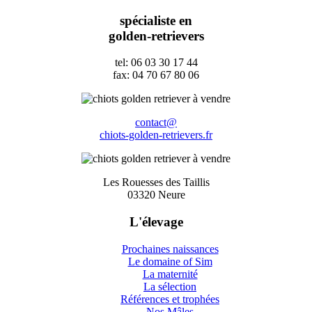
spécialiste en
golden-retrievers
tel: 06 03 30 17 44
fax: 04 70 67 80 06
contact@
chiots-golden-retrievers.fr
Les Rouesses des Taillis
03320 Neure
L'élevage
Prochaines naissances
Le domaine of Sim
La maternité
La sélection
Références et trophées
Nos Mâles