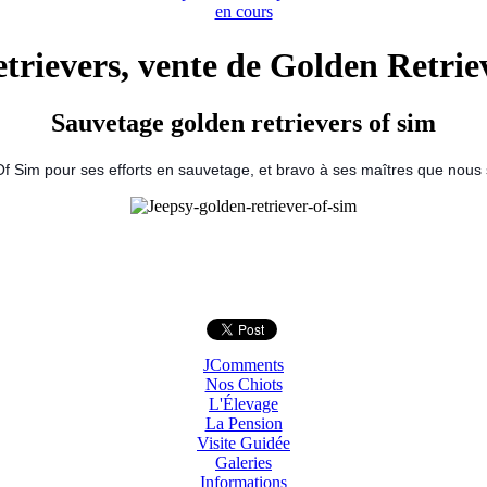
en cours
rievers, vente de Golden Retriev
Sauvetage golden retrievers of sim
Of Sim pour ses efforts en sauvetage, et bravo à ses maîtres que nous 
JComments
Nos Chiots
L'Élevage
La Pension
Visite Guidée
Galeries
Informations