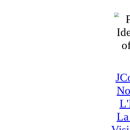
JC
No
L'
La
Vis