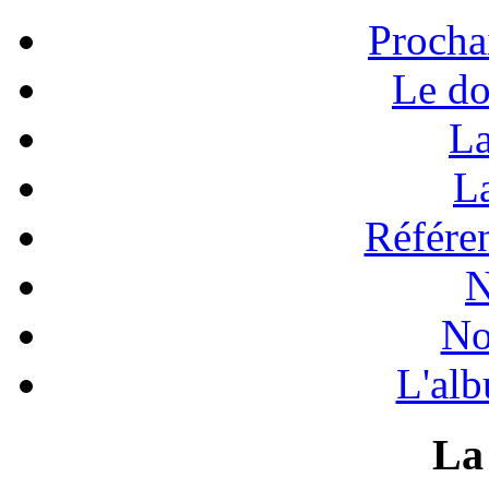
Procha
Le do
La
La
Référen
N
No
L'alb
La