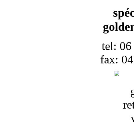
spéc
golden
tel: 0
fax: 0