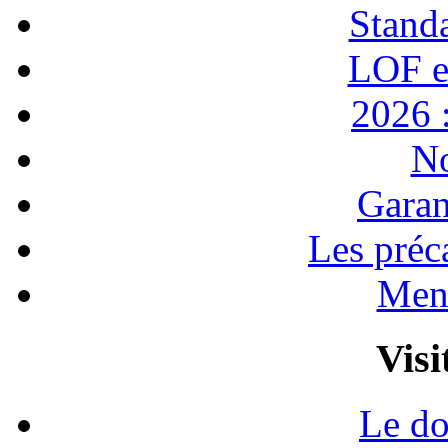
Stand
LOF e
2026 :
No
Garan
Les préc
Ment
Visi
Le do