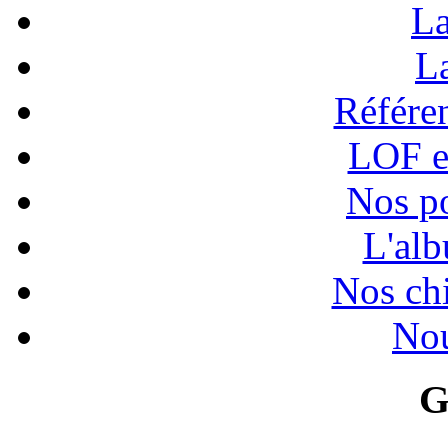
La
La
Référen
LOF e
Nos po
L'alb
Nos chi
Nou
G