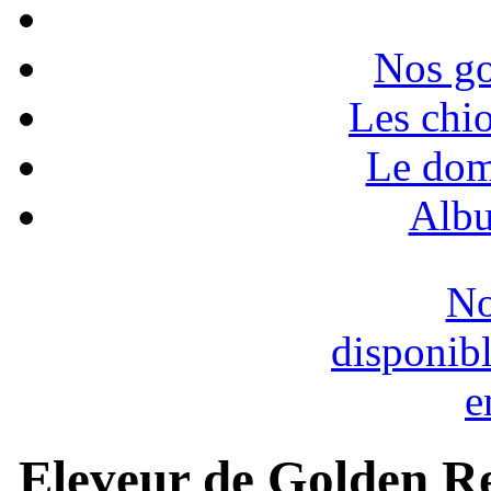
Nos go
Les chio
Le dom
Albu
No
disponib
e
Eleveur de Golden Re