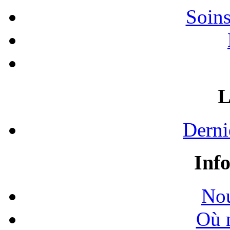
Soins
L
Derni
Inf
Nou
Où 