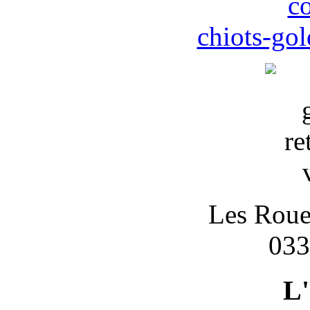
c
chiots-gol
Les Roues
033
L'