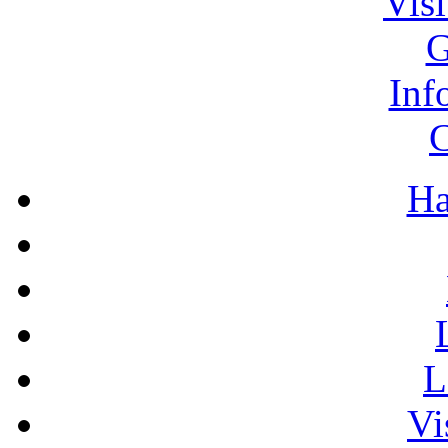
Vis
G
Inf
C
Ha
L
Vi