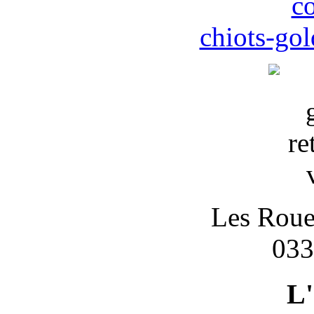
c
chiots-gol
Les Roues
033
L'