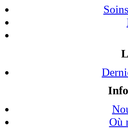
Soins
L
Derni
Inf
Nou
Où 