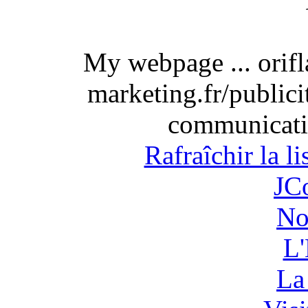
My webpage ... orif
marketing.fr/publici
communicati
Rafraîchir la l
JC
No
L'
La