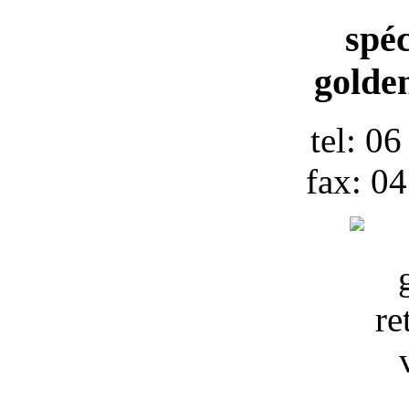
spéc
golden
tel: 0
fax: 0