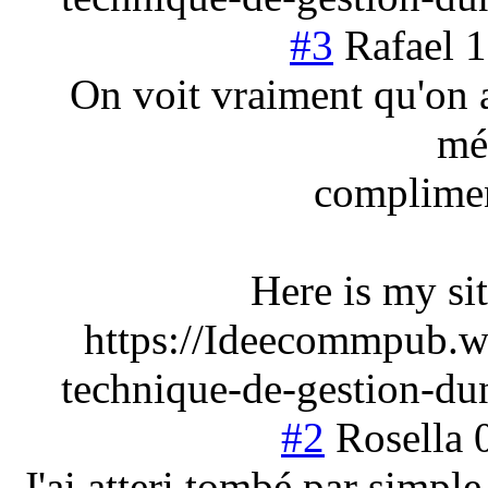
#3
Rafael
1
On voit vraiment qu'on a
mé
complimen
Here is my s
https://Ideecommpub.w
technique-de-gestion-d
#2
Rosella
J'ai atteri tombé par simpl