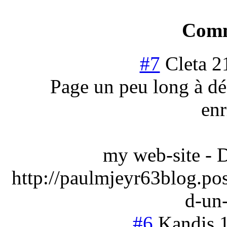
Comm
#7
Cleta
2
Page un peu long à dé
enr
my web-site - D
http://paulmjeyr63blog.pos
d-un
#6
Kandis