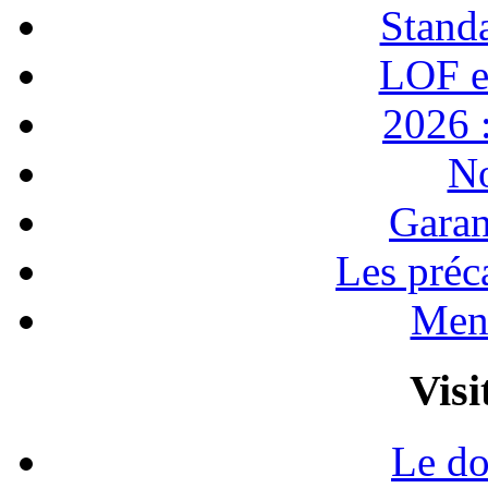
Stand
LOF e
2026 :
No
Garan
Les préc
Ment
Visi
Le do