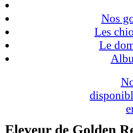
Nos go
Les chio
Le dom
Albu
No
disponib
e
Eleveur de Golden Re