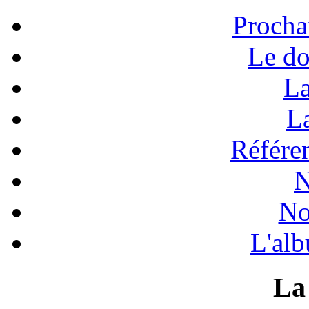
Procha
Le do
La
La
Référen
N
No
L'alb
La