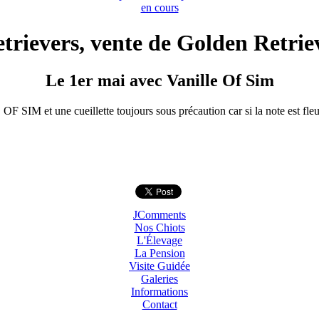
en cours
rievers, vente de Golden Retriev
Le 1er mai avec Vanille Of Sim
SIM et une cueillette toujours sous précaution car si la note est fleuri
JComments
Nos Chiots
L'Élevage
La Pension
Visite Guidée
Galeries
Informations
Contact