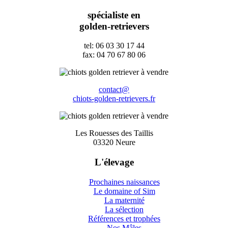
spécialiste en
golden-retrievers
tel: 06 03 30 17 44
fax: 04 70 67 80 06
contact@
chiots-golden-retrievers.fr
Les Rouesses des Taillis
03320 Neure
L'élevage
Prochaines naissances
Le domaine of Sim
La maternité
La sélection
Références et trophées
Nos Mâles